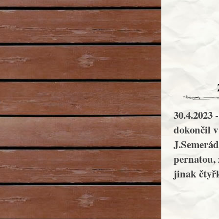
30.4.2023 
dokončil v
J.Semerád.
pernatou, 
jinak čtyř