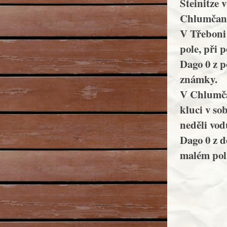
Steinitze 
Chlumčane
V Třeboni 
pole, při 
Dago 0 z p
známky.
V Chlumčan
kluci v so
neděli vod
Dago 0 z d
malém poli