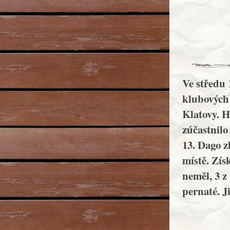
Ve středu 
klubových
Klatovy. H
zúčastnilo
13. Dago z
místě. Zís
neměl, 3 z
pernaté. Ji