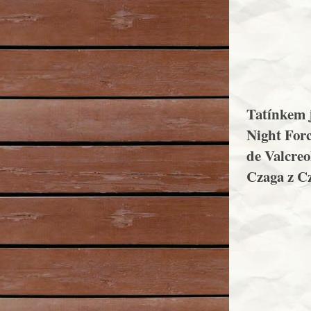
Tatínkem 
Night For
de Valcreo
Czaga z C