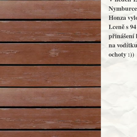
Nymburce. 
Honza vylo
I.ceně s 94
přinášení 
na vodítku
ochoty :))