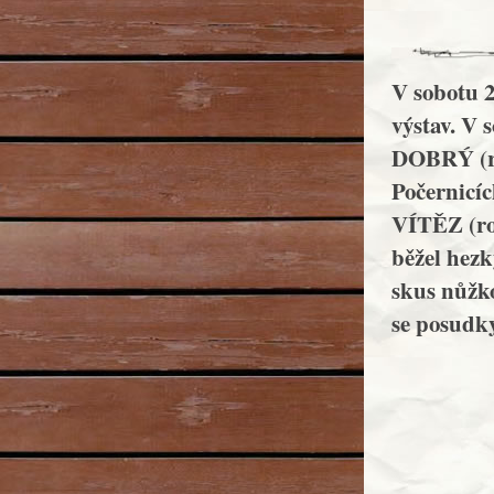
V sobotu 20
výstav. V 
DOBRÝ (ro
Počernic
VÍTĚZ (ro
běžel hezk
skus nůžk
se posudky