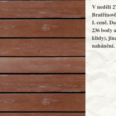
V neděli 2
Bratřínově
I. ceně. Da
236 body a
klidy), ji
nahánění.