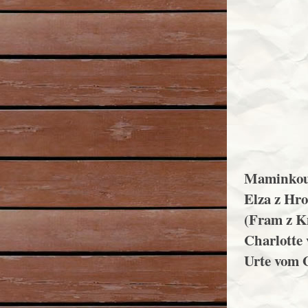
Maminkou
Elza z Hro
(Fram z Kn
Charlotte
Urte vom 