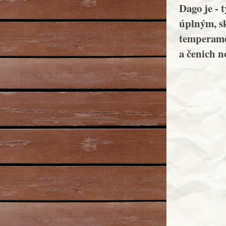
Dago je - 
úplným, sk
temperame
a čenich n