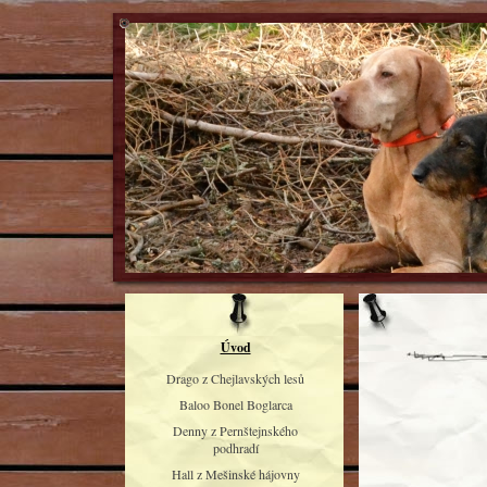
Úvod
Drago z Chejlavských lesů
Baloo Bonel Boglarca
Denny z Pernštejnského
podhradí
Hall z Mešinské hájovny