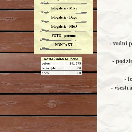
fotogalerie - Miky
fotogalerie - Dago
fotogalerie - NKO
FOTO - potomci
- vodní p
KONTAKT
- podzi
NÁVŠTĚVNÍKŮ STRÁNKY
celkem
241 275
tento týden
80
dnes
80
- l
- všestr