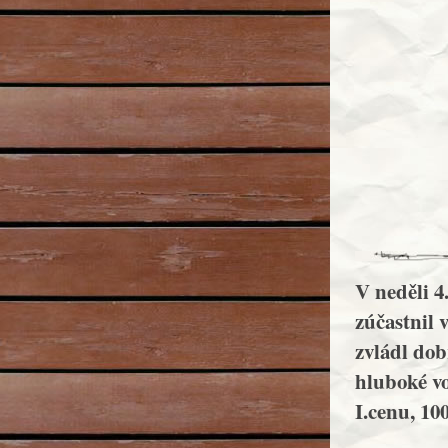
V neděli 4
zúčastnil 
zvládl dob
hluboké vo
I.cenu, 100