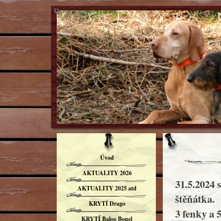
Úvod
AKTUALITY 2026
31.5.2024 
AKTUALITY 2025 atd
štěňátka.
KRYTÍ Drago
3 fenky a 
KRYTÍ Baloo Bonel