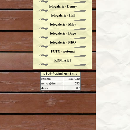
fotogalerie - Denny
fotogalerie - Hall
fotogalerie - Miky
fotogalerie - Dago
fotogalerie - NKO
FOTO - potomci
KONTAKT
NÁVŠTĚVNÍKŮ STRÁNKY
celkem
241 030
tento týden
553
dnes
87