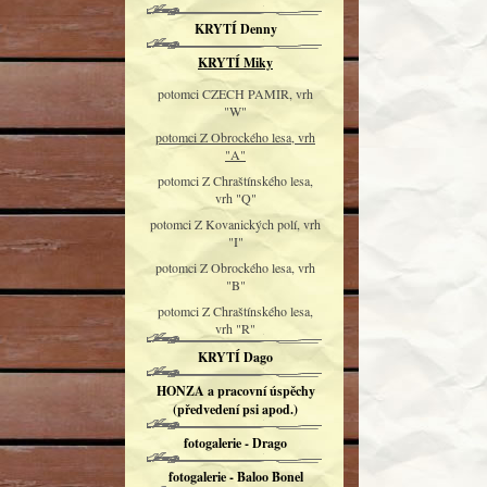
KRYTÍ Denny
KRYTÍ Miky
potomci CZECH PAMIR, vrh
"W"
potomci Z Obrockého lesa, vrh
"A"
potomci Z Chraštínského lesa,
vrh "Q"
potomci Z Kovanických polí, vrh
"I"
potomci Z Obrockého lesa, vrh
"B"
potomci Z Chraštínského lesa,
vrh "R"
KRYTÍ Dago
HONZA a pracovní úspěchy
(předvedení psi apod.)
fotogalerie - Drago
fotogalerie - Baloo Bonel