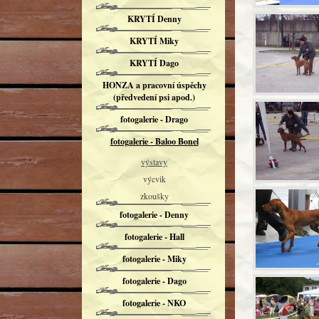
KRYTÍ Denny
KRYTÍ Miky
KRYTÍ Dago
HONZA a pracovní úspěchy
(předvedení psi apod.)
fotogalerie - Drago
fotogalerie - Baloo Bonel
výstavy
výcvik
zkoušky
fotogalerie - Denny
fotogalerie - Hall
fotogalerie - Miky
fotogalerie - Dago
fotogalerie - NKO