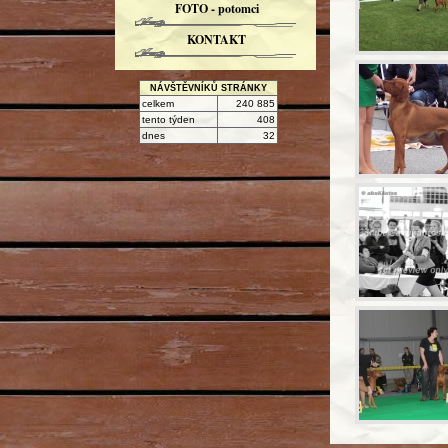
FOTO - potomci
KONTAKT
NÁVŠTĚVNÍKŮ STRÁNKY
celkem
240 885
tento týden
408
dnes
32