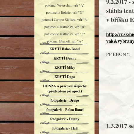
9.2.2017 -
potomci Weleschin, vrh "A"
stáhla ten
potomci z Bolatic, vrh "D"
v bříšku E
potomci Campo Stellare, vrh "B"
potomci Z Jestřábky, vrh "B"
http://rr.sk
potomci Z Jestřábky, vrh "C"
vak&vybrany
potomci Ebabell, vrh "A"
KRYTÍ Baloo Bonel
PP EBONY:
KRYTÍ Denny
KRYTÍ Miky
KRYTÍ Dago
HONZA a pracovní úspěchy
(předvedení psi apod.)
fotogalerie - Drago
fotogalerie - Baloo Bonel
fotogalerie - Denny
1.3.2017 s
fotogalerie - Hall