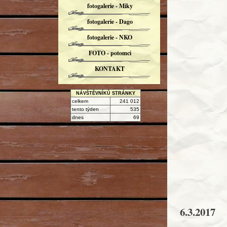
fotogalerie - Miky
fotogalerie - Dago
fotogalerie - NKO
FOTO - potomci
KONTAKT
NÁVŠTĚVNÍKŮ STRÁNKY
celkem
241 012
tento týden
535
dnes
69
6.3.2017