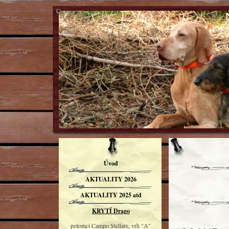
Úvod
AKTUALITY 2026
AKTUALITY 2025 atd
KRYTÍ Drago
potomci Campo Stellare, vrh "A"