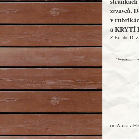
stránkách 
zrzavců. D
v rubrik
a KRYTÍ B
Z Bolatic D, Z
(m:Arosa z El