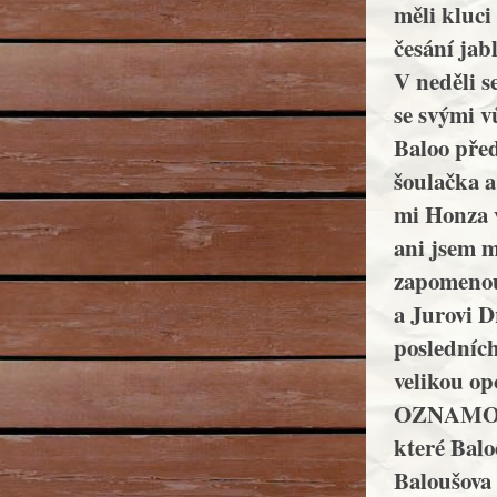
měli kluci
česání jab
V neděli se
se svými v
Baloo před
šoulačka a
mi Honza v
ani jsem m
zapomenou
a Jurovi D
posledníc
velikou op
OZNAMOVAČ
které Balo
Baloušova