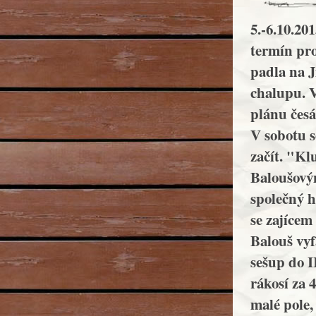
5.-6.10.20
termín pr
padla na Ji
chalupu. V
plánu česá
V sobotu s
začít. "Kl
Baloušovým
společný h
se zajícem
Balouš vyf
sešup do I
rákosí za 
malé pole,