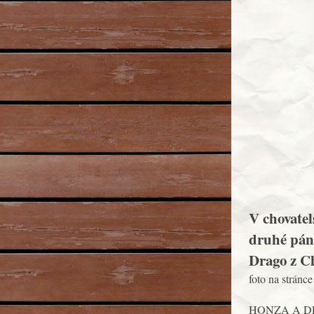
V chovate
druhé pán
Drago z C
foto na stránce
HONZA A DR