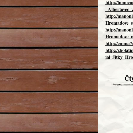
http://bonoco
_Albertovec_2
http://manonl
Hromadove_so
http://manonl
Hromadove_ne
http://emma74
http://zbolat
ial_Jitky_Hr
Čt