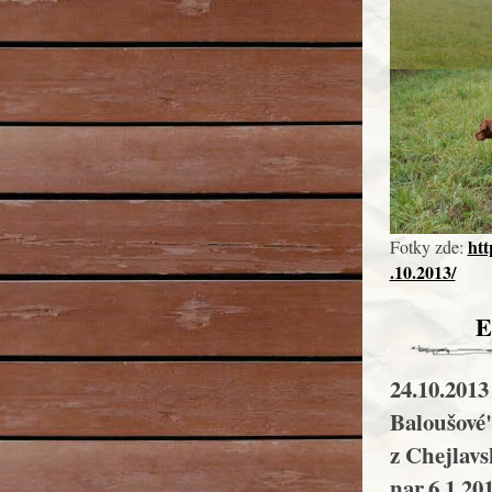
htt
Fotky zde:
.10.2013/
E
24.10.2013
Baloušové"
z Chejlavs
nar.6.1.20