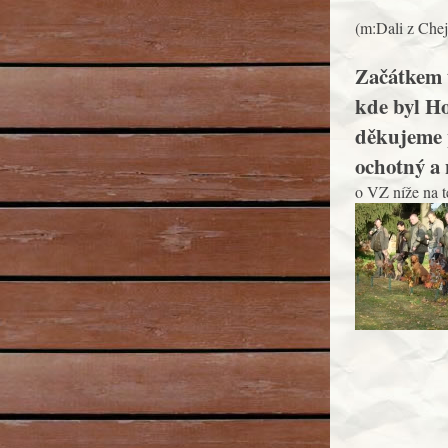
(m:Dali z Chej
Začátkem t
kde byl Ho
děkujeme 
ochotný a 
o VZ níže na té