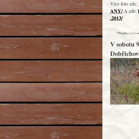
Více foto zde:
ANY/
A zde:
.2013/
V sobotu 9
Dobřichovi