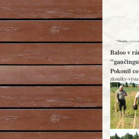
Baloo v r
"gaučingu"
Pokonil co 
zkoušky-výsta