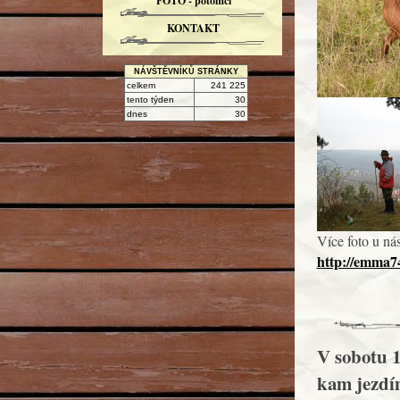
FOTO - potomci
KONTAKT
NÁVŠTĚVNÍKŮ STRÁNKY
celkem
241 225
tento týden
30
dnes
30
Více foto u nás
http://emma74
V sobotu 1
kam jezdím