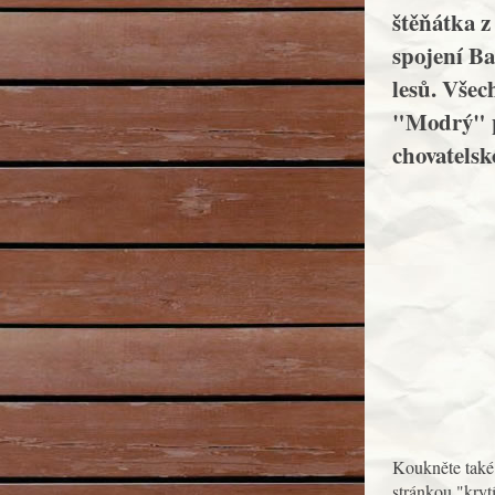
štěňátka 
spojení B
lesů. Všec
"Modrý" p
chovatelsk
Koukněte také
stránkou "krytí