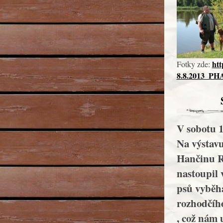
ht
Fotky zde:
8.8.2013_PH
V sobotu 1
Na výstavu
Hančinu R
nastoupil 
psů vybě
rozhodčího
, což nám 