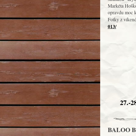
Markéta Hoškov
opravdu moc k
Fotky z víken
013/
27.-2
BALOO BON