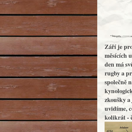
Září je p
měsících u
den má svů
rugby a pr
společně n
kynologic
zkoušky a
uvidíme, c
kolikrát -