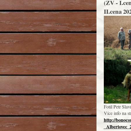
(ZV - I.ce
II.cena 202
Fotil Petr Sla
Více info na s
http://bonoco
_Albertovec_2