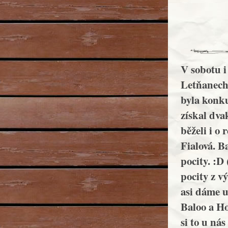
V sobotu i 
Letňanech.
byla konku
získal dv
běželi i o 
Fialová. B
pocity. :D
pocity z v
asi dáme u
Baloo a Ho
si to u nás