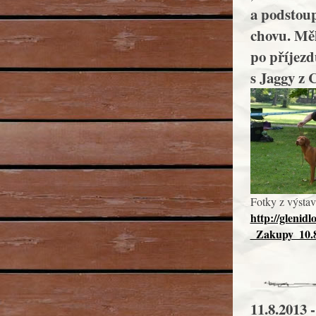
a podstoup
chovu. Měl
po příjezd
s Jaggy z
Fotky z výstav
http://gleni
_Zakupy_10.8
11.8.2013 