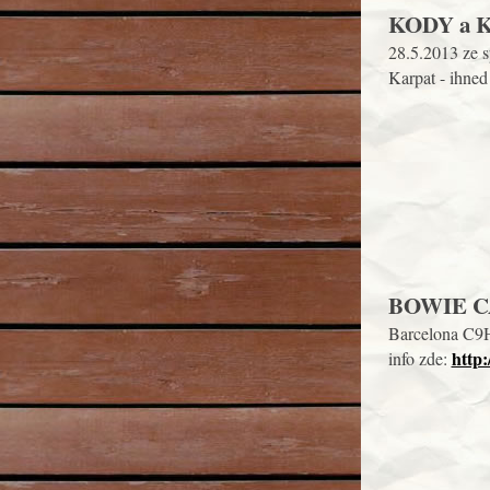
KODY a 
28.5.2013 ze 
Karpat - ihned 
BOWIE 
Barcelona C9H
http:
info zde: