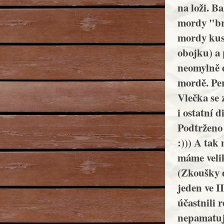
na loži. B
mordy "bry
mordy kus 
obojku) a 
neomylně d
mordě. Per
Vlečka se z
i ostatní d
Podtrženo 
:))) A ta
máme velik
(Zkoušky d
jeden ve II
účastnili r
nepamatuj