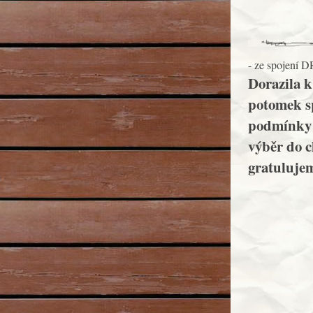
- ze spojení 
Dorazila k
potomek sp
podmínky 
výběr do c
gratuluje