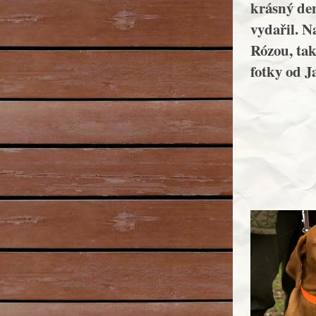
krásný den
vydařil. N
Rózou, tak
fotky od J