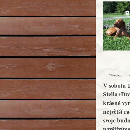
V sobotu 1
Stella+Dra
krásně vyr
největší r
svoje budo
navštívíme